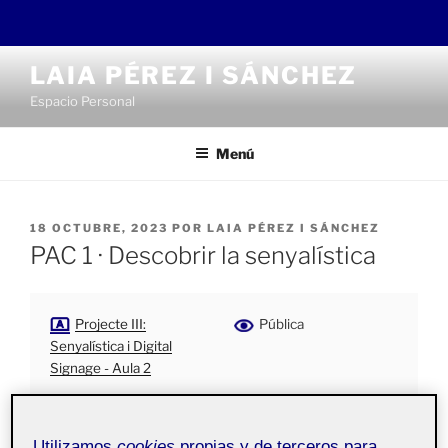
Saltar
LAIA PÉREZ I SÁNCHEZ
al
Espacio Personal
contenido
Menú
PUBLICADO
18 OCTUBRE, 2023
POR
LAIA PÉREZ I SÁNCHEZ
EL
PAC 1 · Descobrir la senyalística
Projecte III:
Pública
Senyalística i Digital
Signage - Aula 2
Utilizamos
cookies
propias y de terceros para