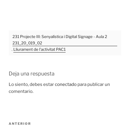
231 Projecte III: Senyalística i Digital Signage - Aula 2
231_20_019_02
.
Lliurament de l'activitat PAC1
Deja una respuesta
Lo siento, debes estar
conectado
para publicar un
comentario.
Navegación
Entrada
ANTERIOR
de