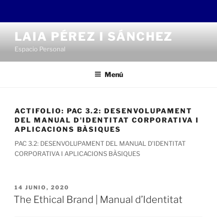
Saltar
LAIA PÉREZ I SÁNCHEZ
al
Espacio Personal
contenido
Menú
ACTIFOLIO:
PAC 3.2: DESENVOLUPAMENT
DEL MANUAL D'IDENTITAT CORPORATIVA I
APLICACIONS BÀSIQUES
PAC 3.2: DESENVOLUPAMENT DEL MANUAL D’IDENTITAT
CORPORATIVA I APLICACIONS BÀSIQUES
PUBLICADO
14 JUNIO, 2020
EL
The Ethical Brand | Manual d’Identitat